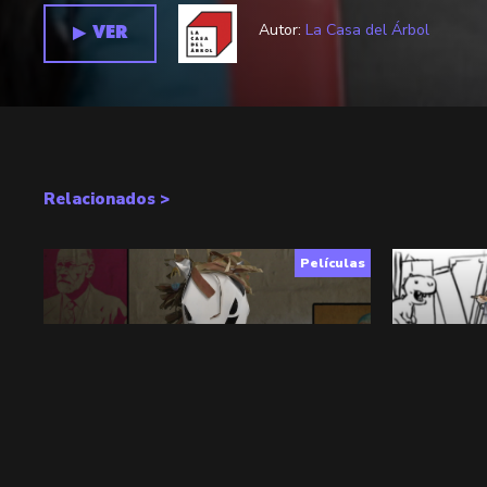
Autor:
La Casa del Árbol
▶︎ VER
Relacionados >
Películas
Monologo
El Sueño 
Ficción
,
7+
Ficción
,
Ani
▶︎ VER
+ INFO
▶︎ VER
+