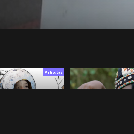
Películas
de Lu
Xiang va a cazar
mación
,
7+
13+
,
NO Ficción
 INFO
▶︎ VER
+ INFO