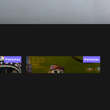
Películas
Películas
Cuack!
Ficción
,
7+
,
Laboratorio
▶︎ VER
+ INFO