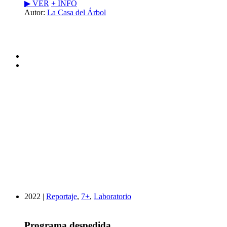
▶︎ VER
+ INFO
Autor:
La Casa del Árbol
2022 |
Reportaje
,
7+
,
Laboratorio
Programa despedida