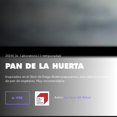
2019 |
3+
,
Laboratorio
| 1 temporada/s
PAN DE LA HUERTA
Inspirados en el libro de Diego Ruete preparamos esta deliciosa receta
de pan de vegetales. Muy recomendable.
Autor:
La Casa del Árbol
▶︎ VER