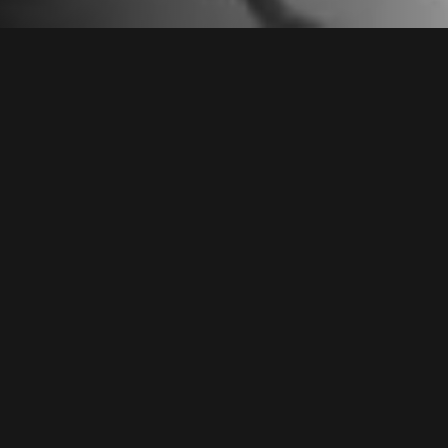
Temporada 1 >
2023 |
7+
,
NO Ficción