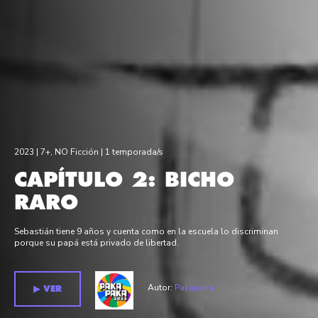
2023 |
7+
,
NO Ficción
| 1 temporada/s
CAPÍTULO 2: BICHO
RARO
Sebastián tiene 9 años y cuenta como en la escuela lo discriminan
porque su papá está privado de libertad.
Autor:
Pakapaka
▶︎ VER