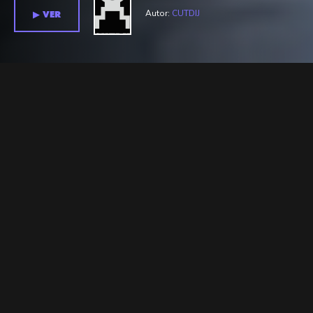
Autor:
CUTDIJ
▶︎ VER
Temporada 1 >