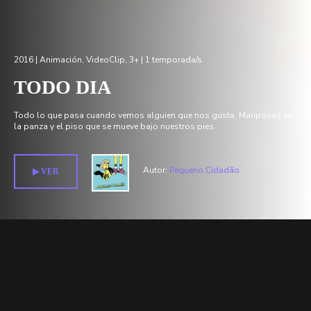
2016 |
Animación
,
VideoClip
,
3+
| 1 temporada/s
TODO DIA
Todo lo que pasa cuando vemos alguien que nos gusta. Mariposas en
la panza y el piso que se mueve bajo nuestros pies.
Autor:
Pequeno Cidadão
▶︎ VER
Temporada 1 >