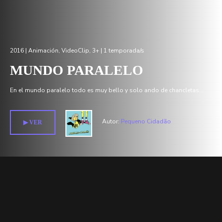
2016 |
Animación
,
VideoClip
,
3+
| 1 temporada/s
MUNDO PARALELO
En el mundo paralelo todo es muy bello y solo ando de chancletas...
Autor:
Pequeno Cidadão
▶︎ VER
Temporada 1 >