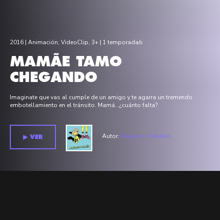
2016 |
Animación
,
VideoClip
,
3+
| 1 temporada/s
MAMÃE TAMO
CHEGANDO
Imaginate que vas al cumple de un amigo y te agarra un tremendo
embotellamiento en el tránsito. Mamá...¿cuánto falta?
Autor:
Pequeno Cidadão
▶︎ VER
Temporada 1 >